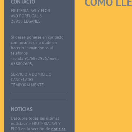
CÓMO LL
CONTACTO
FRUTERIA JAVI Y FLOR
AVD PORTUGAL 8
28916 LEGANES
Si desea ponerse en contacto
con nosotros, no dude en
hacerlo llamándonos al
teléfonos
Tienda 91/6872925/movil
658807605,
SERVICIO A DOMICILIO
CANCELADO
TEMPORALMENTE
NOTICIAS
Descubre todas las últimas
noticias de FRUTERIA JAVI Y
FLOR en la sección de
noticias.