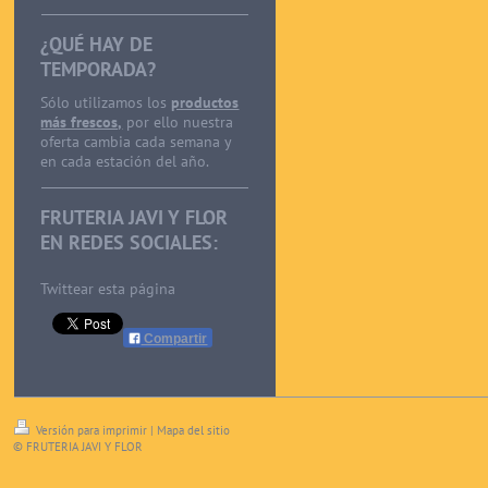
¿QUÉ HAY DE
TEMPORADA?
Sólo utilizamos los
productos
más frescos,
por ello nuestra
oferta cambia cada semana y
en cada estación del año.
FRUTERIA JAVI Y FLOR
EN REDES SOCIALES:
Twittear esta página
Compartir
Versión para imprimir
|
Mapa del sitio
© FRUTERIA JAVI Y FLOR